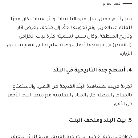
قصر الخزام
مبنى أثري جميل يمثل فترة الثلاثينات والأربعينات، كان مقرًا
للملك عبدالعزيز، وتم تحويله لاحقًا إلى متحف يعرض آثار
وتاريخ المنطقة، وكان سبب تسميته كثرة نبات الخزامى
(اللافندر) في موقعه الأصلي، وهو معلم ثقافي مهم يستحق
الزيارة
4. أسطح جدة التاريخية في البلَد
تجربة فريدة لمشاهدة البلَد القديمة من الأعلى، والاستمتاع
بالمقاهي المطلة على المباني التقليدية مع منظر البحر الأحمر
في الأفق.
5. بيت البلد ومتحف البنت
مواقع تاريخية تعكس تراث جدة القديم، وتتيح للزائر التعرف