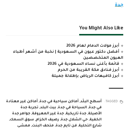
جدة
You Might Also Like
أبرز مولات الدمام لعام 2026
أفضل دكتور عيون في السعودية | نخبة من أشهر أطباء
العيون المتخصصين
قائمة بأغنى نساء السعودية في 2026
أبرز فنادق مكة القريبة من الحرم
أبرز كافيهات الرياض بإطلالة جميلة
أسطح البلَد
,
أماكن سياحية في جدة
,
أماكن غير معتادة
TAGGED:
في جدة
,
السياحة في جدة
,
بيت البلد
,
تجربة جدة
الأصيلة
,
جدة تاريخية
,
جدة غير المعروفة
,
جواهر جدة
الخفية
,
حي الشلال جدة
,
رصيف الخزام
,
سوق السمك
,
شارع التحلية
,
فن تايم جدة
,
متحف البنت
,
ممشى