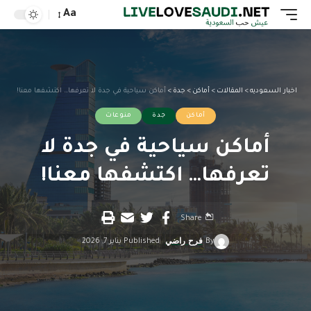
Aa
اخبار السعوديه
>
المقالات
>
أماكن
>
جدة
>
أماكن سياحية في جدة لا تعرفها… اكتشفها معنا!
أماكن
جدة
منوعات
أماكن سياحية في جدة لا
تعرفها… اكتشفها معنا!
Share
By
فرح راضي
Published يناير 7, 2026