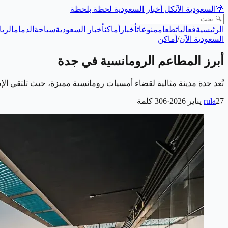
🌴
السعودية الآن
كل أخبار السعودية لحظة بلحظة
الرئيسية
فعاليات
طعام
منوعات
أخبار
أماكن
أخبار السعودية
سياحة
الدمام
الري
السعودية الآن
/
أماكن
أبرز المطاعم الرومانسية في جدة
تُعد جدة مدينة مثالية لقضاء أمسيات رومانسية مميزة، حيث تلتقي الإ
27 يناير 2026
rula
·
306
كلمة