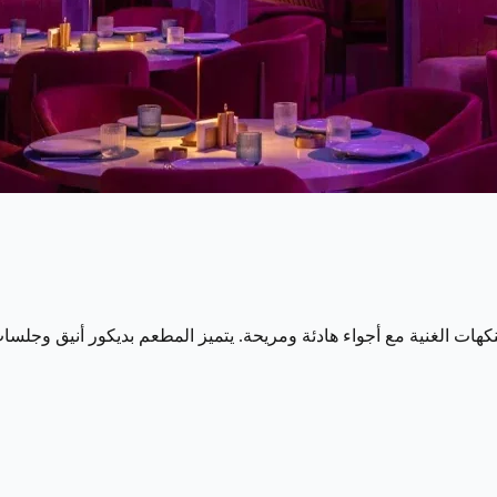
لنكهات الغنية مع أجواء هادئة ومريحة. يتميز المطعم بديكور أنيق وج