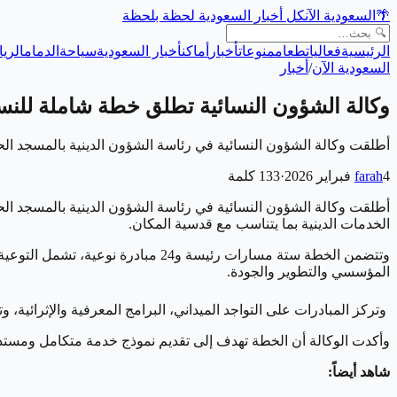
🌴
السعودية الآن
كل أخبار السعودية لحظة بلحظة
الرئيسية
فعاليات
طعام
منوعات
أخبار
أماكن
أخبار السعودية
سياحة
الدمام
الري
السعودية الآن
/
أخبار
وكالة الشؤون النسائية تطلق خطة شاملة للنساء
أطلقت وكالة الشؤون النسائية في رئاسة الشؤون الدينية بالمسجد ا
4 فبراير 2026
farah
·
133
كلمة
أطلقت وكالة الشؤون النسائية في رئاسة الشؤون الدينية بالمسجد ا
الخدمات الدينية بما يتناسب مع قدسية المكان.
وتتضمن الخطة ستة مسارات رئيسة و24 
المؤسسي والتطوير والجودة.
وتركز المبادرات على التواجد الميداني، البرامج المعرفية والإثرائية، و
وأكدت الوكالة أن الخطة تهدف إلى تقديم نموذج خدمة متكامل ومستدام
شاهد أيضاً: