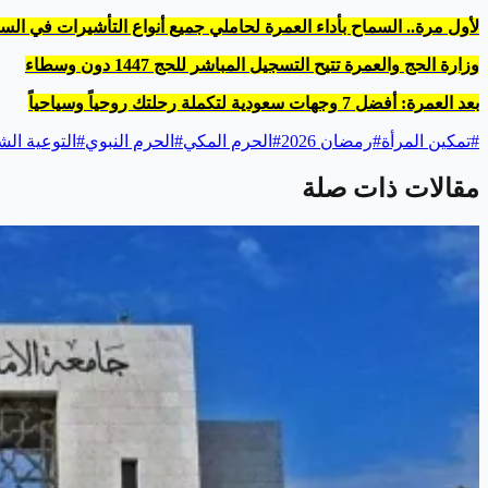
لأول مرة.. السماح بأداء العمرة لحاملي جميع أنواع التأشيرات في الس
وزارة الحج والعمرة تتيح التسجيل المباشر للحج 1447 دون وسطاء
بعد العمرة: أفضل 7 وجهات سعودية لتكملة رحلتك روحياً وسياحياً
#
تمكين المرأة
#
رمضان 2026
#
الحرم المكي
#
الحرم النبوي
#
التوعية ال
مقالات ذات صلة