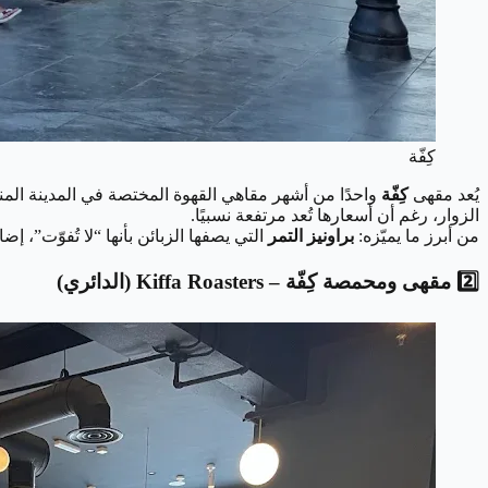
كِفّة
يُعد مقهى
كِفّة
واحدًا من أشهر مقاهي القهوة المختصة في المدينة المنو
الزوار، رغم أن أسعارها تُعد مرتفعة نسبيًا.
من أبرز ما يميّزه:
براونيز التمر
التي يصفها الزبائن بأنها “لا تُفوّت”، إ
2️⃣ مقهى ومحمصة كِفّة – Kiffa Roasters (الدائري)