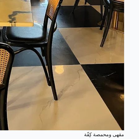
مقهى ومحمصة كِفّة