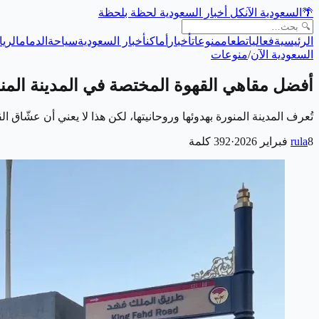
🌴
السعودية الآن
كل أخبار السعودية لحظة بلحظة
الرئيسية
فعاليات
طعام
منوعات
أخبار
أماكن
أخبار السعودية
سياحة
الدمام
الري
السعودية الآن
/
منوعات
أفضل مقاهي القهوة المختصة في المدينة المن
تُعرف المدينة المنورة بهدوئها وروحانيتها، لكن هذا لا يعني أن عشّاق
8 فبراير 2026
rula
·
392
كلمة