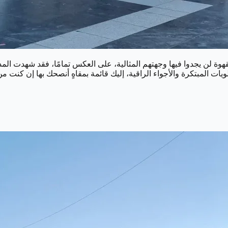
لقهوة لن يجدوا فيها وجهتهم المثالية، على العكس تمامًا، فقد شهدت المدي
يات المبتكرة والأجواء الراقية، إليك قائمة بمقاهٍ أنصحك بها إن كنت م