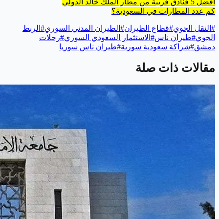
أفضل 5 فنادق قريبة من مطار الملك خالد الدولي
كم عدد المطارات في السعودية؟
#
النقل الجوي
#
قطاع الطيران
#
الطيران المدني السوري
#
الربط
الجوي
#
طيران ناس
#
الاستثمار السعودي السوري
#
رحلات
دمشق
#
شراكة سعودية سورية
#
طيران ناس سوريا
مقالات ذات صلة