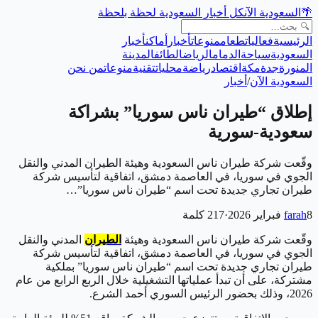
🌴
السعودية الآن
كل أخبار السعودية لحظة بلحظة
الرئيسية
فعاليات
طعام
منوعات
أخبار
أماكن
أخبار
السعودية
سياحة
الدمام
الرياض
الطائف
المدينة
المنورة
جدة
مكة
اقتصاد
رياضة
محليات
تقنية
منوعات
من نحن
السعودية الآن
/
أخبار
إطلاق “طيران ناس سوريا” بشراكة
سعودية-سورية
وقّعت شركة طيران ناس السعودية وهيئة الطيران المدني والنقل
الجوي في سوريا، في العاصمة دمشق، اتفاقية لتأسيس شركة
طيران تجاري جديدة تحت اسم “طيران ناس سوريا”…
8 فبراير 2026
farah
·
217
كلمة
وقّعت شركة طيران ناس السعودية وهيئة
الطيران
المدني والنقل
الجوي في سوريا، في العاصمة دمشق، اتفاقية لتأسيس شركة
طيران تجاري جديدة تحت اسم “طيران ناس سوريا” بملكية
مشتركة، على أن تبدأ عملياتها التشغيلية خلال الربع الرابع من عام
2026، وذلك بحضور الرئيس السوري أحمد الشرع.