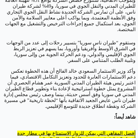
وبموجب الاتفاقية، ستتوزع حصص الشركة بواقع 51% للهيئة العامة
للطيران المدني والنقل الجوي في سوريا، و49% لشركة طيران
ناس، على أن تمارس الشركة الجديدة نشاط النقل الجوي التجاري
وفق الأنظمة المعتمدة، وبما يواكب أعلى معايير السلامة والأمن
الجوي، بعد استكمال جميع إجراءات الترخيص والتشغيل مع الجهات
المختصة.
وستقوم “طيران ناس سوريا” بتسيير رحلات إلى عدد من الوجهات
في الشرق الأوسط وأفريقيا وأوروبا، بما يسهم في تعزيز الربط
الجوي الإقليمي والدولي، ودعم الحركة الجوية من وإلى سوريا،
وتلبية الطلب المتنامي على السفر.
وأكد وزير الاستثمار السعودي خالد الفالح أن هذه الخطوة تعكس
دعم الاستثمارات العابرة للحدود وتعزيز التكامل الاقتصادي، فيما
اعتبر رئيس هيئة الطيران المدني السورية عمر هشام الحصري أن
المشروع يمثل خطوة استراتيجية لإعادة بناء وتطوير قطاع الطيران
المدني في سوريا وفق أسس حديثة، بينما وصف رئيس مجلس إدارة
طيران ناس عايض الجعيد الاتفاقية بأنها “لحظة تاريخية” في مسيرة
الشركة ونقطة انطلاق جديدة للتوسع الإقليمي.
شاهد أيضاً:
أفضل المقاهي التي يمكن للزوار الاستمتاع بها في مطار جدة