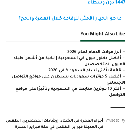
1447 دون وسطاء
ما هو الخيار الأمثل للإقامة خلال العمرة والحج؟
You Might Also Like
أبرز مولات الدمام لعام 2026
أفضل دكتور عيون في السعودية | نخبة من أشهر أطباء
العيون المتخصصين
قائمة بأغنى نساء السعودية في 2026
أفضل 5 مؤثرات سعوديات يسيطرن على مواقع التواصل
الاجتماعي
أكثر 10 مؤثرين متابعة في السعودية وتأثيرًا على مواقع
التواصل
أجواء العمرة في الشتاء
,
إرشادات المعتمرين
,
الطقس
TAGGED:
في المدينة فبراير
,
الطقس في مكة فبراير
,
العمرة