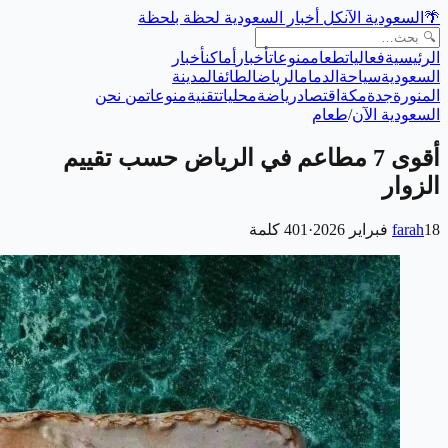
🌴
السعودية الآن
كل أخبار السعودية لحظة بلحظة
الرئيسية
فعاليات
طعام
منوعات
أخبار
أماكن
أخبار
السعودية
سياحة
الدمام
الرياض
الطائف
المدينة
المنورة
جدة
مكة
اقتصاد
رياضة
محليات
تقنية
منوعات
من نحن
السعودية الآن
/
طعام
أقوى 7 مطاعم في الرياض حسب تقييم
الزوار
18 فبراير 2026
farah
·
401
كلمة