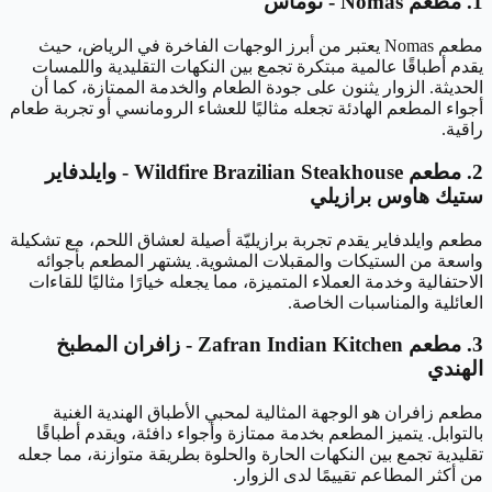
1. مطعم Nomas - نوماس
مطعم Nomas يعتبر من أبرز الوجهات الفاخرة في الرياض، حيث
يقدم أطباقًا عالمية مبتكرة تجمع بين النكهات التقليدية واللمسات
الحديثة. الزوار يثنون على جودة الطعام والخدمة الممتازة، كما أن
أجواء المطعم الهادئة تجعله مثاليًا للعشاء الرومانسي أو تجربة طعام
راقية.
2. مطعم Wildfire Brazilian Steakhouse - وايلدفاير
ستيك هاوس برازيلي
مطعم وايلدفاير يقدم تجربة برازيليّة أصيلة لعشاق اللحم، مع تشكيلة
واسعة من الستيكات والمقبلات المشوية. يشتهر المطعم بأجوائه
الاحتفالية وخدمة العملاء المتميزة، مما يجعله خيارًا مثاليًا للقاءات
العائلية والمناسبات الخاصة.
3. مطعم Zafran Indian Kitchen - زافران المطبخ
الهندي
مطعم زافران هو الوجهة المثالية لمحبي الأطباق الهندية الغنية
بالتوابل. يتميز المطعم بخدمة ممتازة وأجواء دافئة، ويقدم أطباقًا
تقليدية تجمع بين النكهات الحارة والحلوة بطريقة متوازنة، مما جعله
من أكثر المطاعم تقييمًا لدى الزوار.