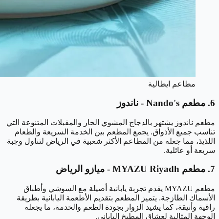
مطاعم ايطالية
6. مطعم Nando's - ناندوز
مطعم ناندوز يشتهر بالدجاج المشوي الحار والمقبلات المتنوعة التي
تناسب جميع الأذواق. يجمع المطعم بين الخدمة السريعة والطعام
اللذيذ، مما جعله من المطاعم الأكثر شعبية في الرياض لتناول وجبة
سريعة أو عائلية.
7. مطعم MYAZU Riyadh - ميازو الرياض
مطعم MYAZU يقدم تجربة يابانية أصيلة مع السوشي وأطباق
الأسماك الطازجة. يتميز المطعم بتقديم الأطعمة اليابانية بطريقة
راقية وأنيقة، كما يشيد الزوار بجودة الطعم والخدمة، ما يجعله
الوجهة المثالية لعشاق المطبخ الياباني.