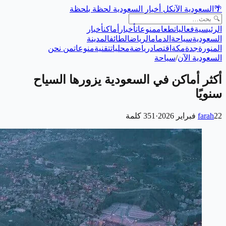
🌴
السعودية الآن
كل أخبار السعودية لحظة بلحظة
الرئيسية
فعاليات
طعام
منوعات
أخبار
أماكن
أخبار
السعودية
سياحة
الدمام
الرياض
الطائف
المدينة
المنورة
جدة
مكة
اقتصاد
رياضة
محليات
تقنية
منوعات
من نحن
السعودية الآن
/
سياحة
أكثر أماكن في السعودية يزورها السياح
سنويًا
22 فبراير 2026
farah
·
351
كلمة