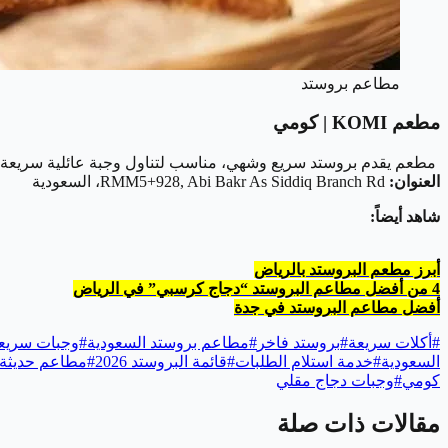
مطاعم بروستد
مطعم KOMI | كومي
مطعم يقدم بروستد سريع وشهي، مناسب لتناول وجبة عائلية سريعة م
العنوان:
RMM5+928, Abi Bakr As Siddiq Branch Rd، السعودية
شاهد أيضاً:
أبرز مطعم البروستد بالرياض
4 من أفضل مطاعم البروستد “دجاج كرسبي” في الرياض
أفضل مطاعم البروستد في جدة
#
أكلات سريعة
#
بروستد فاخر
#
مطاعم بروستد السعودية
#
وجبات سريعة
السعودية
#
خدمة استلام الطلبات
#
قائمة البروستد 2026
#
مطاعم حديثة 
كومي
#
وجبات دجاج مقلي
مقالات ذات صلة