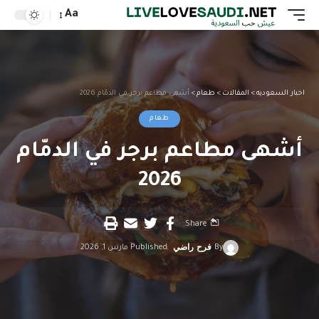
Aa
اخبار السعوديه
>
المقالات
>
طعام
>
أشهى مطاعم برجر في الدمّام 2026
طعام
أشهى مطاعم برجر في الدمّام
2026
Share
By
فرح راضي
Published مارس 1, 2026