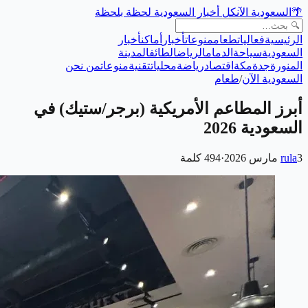
🌴
السعودية الآن
كل أخبار السعودية لحظة بلحظة
الرئيسية
فعاليات
طعام
منوعات
أخبار
أماكن
أخبار
السعودية
سياحة
الدمام
الرياض
الطائف
المدينة
المنورة
جدة
مكة
اقتصاد
رياضة
محليات
تقنية
منوعات
من نحن
السعودية الآن
/
طعام
أبرز المطاعم الأمريكية (برجر/ستيك) في
السعودية 2026
3 مارس 2026
rula
·
494
كلمة