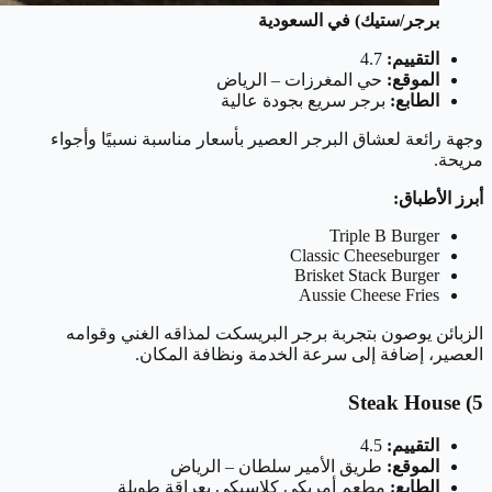
برجر/ستيك) في السعودية
التقييم:
4.7
الموقع:
حي المغرزات – الرياض
الطابع:
برجر سريع بجودة عالية
وجهة رائعة لعشاق البرجر العصير بأسعار مناسبة نسبيًا وأجواء
مريحة.
أبرز الأطباق:
Triple B Burger
Classic Cheeseburger
Brisket Stack Burger
Aussie Cheese Fries
الزبائن يوصون بتجربة برجر البريسكت لمذاقه الغني وقوامه
العصير، إضافة إلى سرعة الخدمة ونظافة المكان.
Steak House
5)
التقييم:
4.5
الموقع:
طريق الأمير سلطان – الرياض
الطابع:
مطعم أمريكي كلاسيكي بعراقة طويلة