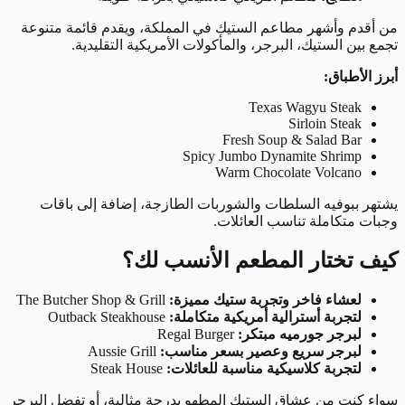
من أقدم وأشهر مطاعم الستيك في المملكة، ويقدم قائمة متنوعة
تجمع بين الستيك، البرجر، والمأكولات الأمريكية التقليدية.
أبرز الأطباق:
Texas Wagyu Steak
Sirloin Steak
Fresh Soup & Salad Bar
Spicy Jumbo Dynamite Shrimp
Warm Chocolate Volcano
يشتهر ببوفيه السلطات والشوربات الطازجة، إضافة إلى باقات
وجبات متكاملة تناسب العائلات.
كيف تختار المطعم الأنسب لك؟
لعشاء فاخر وتجربة ستيك مميزة:
The Butcher Shop & Grill
لتجربة أسترالية أمريكية متكاملة:
Outback Steakhouse
لبرجر جورميه مبتكر:
Regal Burger
لبرجر سريع وعصير بسعر مناسب:
Aussie Grill
لتجربة كلاسيكية مناسبة للعائلات:
Steak House
سواء كنت من عشاق الستيك المطهو بدرجة مثالية، أو تفضل البرجر