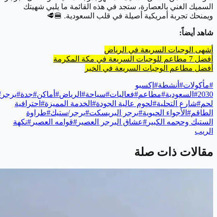
السميك الغني بالعصارة، ستجد في هذه القائمة ما يلبي شهيتك
ويمنحك تجربة أمريكية أصيلة في قلب السعودية. 🍔🥩
شاهد أيضاً:
أشهى الوجبات السريعة في الرياض
أفضل 7 مطاعم للوجبات السريعة في مكة المكرمة
أفضل مطاعم الوجبات السريعة في الخبر
#
مأكولات
#
أنشطة
#
إكسبو
2030
#
السعودية
#
مطاعم
#
فعاليات
#
سياحة
#
الرياض
#
أماكن
#
جدة
#
برجر
#
لحم
#
شارع التحلية
#
لحوم عالية الجودة
#
الخدمة المميزة
#
احترافية
الطاقم
#
الأجواء الحيوية
#
برجر البريسكت
#
برجر/ستيك
#
طراوة
الستيك وحجمه الكبير
#
عشاق البرجر العصير
#
قوامه العصير
#
نكهة
الريب
مقالات ذات صلة