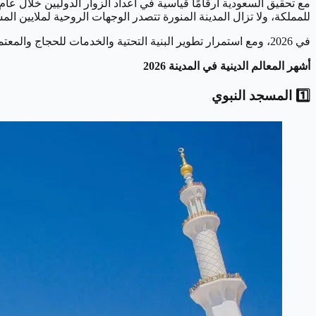
مع تحقيق السعودية أرقامًا قياسية في أعداد الزوار الدوليين خلال عام 2024، حيث تجاوز العدد 30 مليون سائح مقارنة بـ17.5 مليون في 2019، أصبح
للمملكة، ولا تزال المدينة المنورة تتصدر الوجهات الروحية لملايين ال
في 2026، ومع استمرار تطوير البنية التحتية والخدمات للحجاج والمعتمرين، تبقى هذه أبرز المعالم الدينية التي لا يمكن تفويتها في المدينة المنورة.
أشهر المعالم الدينية في المدينة 2026
1️⃣ المسجد النبوي