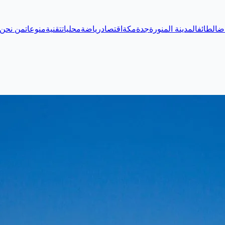
اض
الطائف
المدينة المنورة
جدة
مكة
اقتصاد
رياضة
محليات
تقنية
منوعات
من نحن