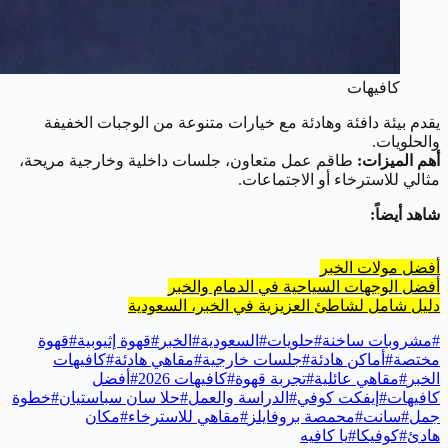
كافيهات
يقدم بيئة دافئة وهادئة مع خيارات متنوعة من الوجبات الخفيفة
والحلويات.
أهم الميزات:
طاقم عمل متعاون، جلسات داخلية وخارجية مريحة،
مثالي للاسترخاء أو الاجتماعات.
شاهد أيضاً:
أفضل مولات الخبر
أفضل الوجهات السياحية في الدمام والخبر
دليل شامل لشاطئ العزيزية في الخبر، السعودية
#
مشروبات ساخنة
#
حلويات
#
السعودية
#
الخبر
#
قهوة إثيوبية
#
قهوة
مختصة
#
أماكن هادئة
#
جلسات خارجية
#
مقاهي هادئة
#
كافيهات
الخبر
#
مقاهي عائلية
#
تجربة قهوة
#
كافيهات 2026
#
أفضل
كافيهات
#
إيفكت كوفي
#
الدراسة والعمل
#
حلا سان سباستيان
#
خطوة
جمل
#
سانت
#
محمصة بروفايلز
#
مقاهي للاسترخاء
#
مكان
هادئ
#
كوفيكا
#
يا كافيه