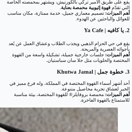
يقع على طريق الأمير تركي بالكورنيش، ويشتهر بمحمصته الخاصة
التي تقدّم
قهوة إثيوبية محمصة بعناية
.
أهم الميزات:
تصميم معماري جميل، خدمة ممتازة، مكان مناسب
للعوائل والباحثين عن الهدوء.
2. يا كافيه | Ya Cafe
يقع في حي الحزام الذهبي ويجذب الطلاب وعشاق العمل عن بُعد
بأجوائه العصرية والمريحة.
أهم الميزات:
جلسات خارجية جميلة، تشكيلة واسعة من القهوة
المختصة والحلويات مثل حلا سان سباستيان.
3. خطوة جمل | Khutwa Jamal
أحد أشهر أسماء القهوة المختصة في المملكة، وله فرع مميز في
الخبر لعشاق تجربة محاصيل متنوعة.
أهم الميزات:
محمصة بروفايلز® للقهوة المختصة، بيئة مناسبة
للاستمتاع بالقهوة الفاخرة.