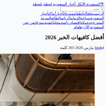
🌴
السعودية الآن
كل أخبار السعودية لحظة بلحظة
الرئيسية
فعاليات
طعام
منوعات
أخبار
أماكن
أخبار
السعودية
سياحة
الدمام
الرياض
الطائف
المدينة
المنورة
جدة
مكة
اقتصاد
رياضة
محليات
تقنية
منوعات
من نحن
السعودية الآن
/
طعام
أفضل كافيهات الخبر 2026
4 مارس 2026
farah
·
265
كلمة