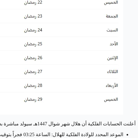
أعلنت الحسابات الفلكية أن هلال شهر شوال 1447هـ سيولد مباشرة بعد الاقتران يوم الخميس 29 رمضان 1447هـ، الموافق 19 مارس 2026.
الموعد المحدد للولادة الفلكية للهلال: الساعة 03:25 فجراً بتوقيت القاهرة.