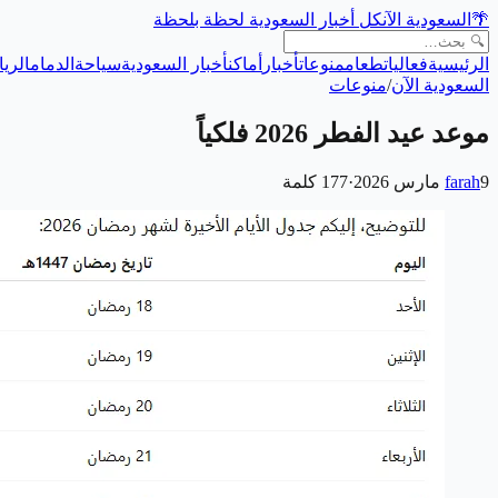
🌴
السعودية الآن
كل أخبار السعودية لحظة بلحظة
الرئيسية
فعاليات
طعام
منوعات
أخبار
أماكن
أخبار السعودية
سياحة
الدمام
الري
السعودية الآن
/
منوعات
موعد عيد الفطر 2026 فلكياً
9 مارس 2026
farah
·
177
كلمة