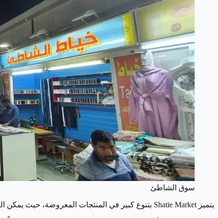
سوق الشاطئ
يتميز Shatie Market بتنوع كبير في المنتجات المعروضة، حيث يمكن العثور على العديد من السلع مثل الملابس والحقائب والأدوات المنزلية والهدايا التذكارية.