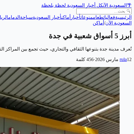
🌴
السعودية الآن
كل أخبار السعودية لحظة بلحظة
الرئيسية
فعاليات
طعام
منوعات
أخبار
أماكن
أخبار السعودية
سياحة
الدمام
الري
السعودية الآن
/
أماكن
أبرز 5 أسواق شعبية في جدة
تُعرف مدينة جدة بتنوعها الثقافي والتجاري، حيث تجمع بين المراكز التج
12 مارس 2026
rula
·
456
كلمة