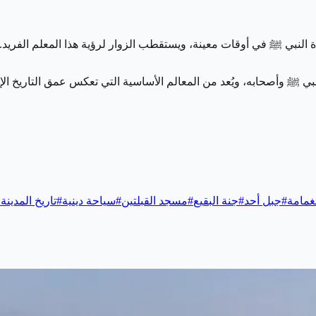
اة النبي ﷺ في أوقات معينة، ويستقطب الزوار لرؤية هذا المعلم الفريد.
نبي ﷺ وأصحابه، ويُعد من المعالم الأساسية التي تعكس عمق التاريخ ال
غمامة
#
جبل أحد
#
جنة البقيع
#
مسجد القبلتين
#
سياحة دينية
#
تاريخ المدينة