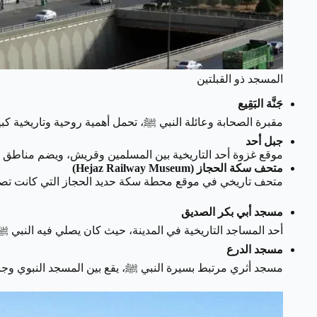
المسجد ذو القبلتين
جَنَّة البَقِيع
مقبرة الصحابة وعائلة النبي ﷺ، تحمل أهمية روحية وتاريخية كبير
جبل أحد
موقع غزوة أحد التاريخية بين المسلمين وقريش، ويضم مناطق أثر
متحف سكة الحجاز (Hejaz Railway Museum)
متحف تاريخي في موقع محطة سكة حديد الحجاز التي كانت تصل ا
مسجد أبي بكر الصديق
أحد المساجد التاريخية في المدينة، حيث كان يصلي فيه النبي ﷺ
مسجد الدرع
مسجد أثري مرتبط بسيرة النبي ﷺ، يقع بين المسجد النبوي وجبل