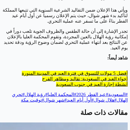
ويأتي هذا الإعلان ضمن التقاليد الشرعية السنوية التي تتبعها المملكة
لتأكيد بدء شهر شوال، حيث يتم الإعلان رسمياً عن أول أيام عيد
الفطر بناءً على ما تسفر عنه عملية التحري.
تجدر الإشارة إلى أن حالة الطقس والظروف الجوية تلعب دوراً في
إمكانية رؤية الهلال بالعين المجردة، وتقوم المحكمة العليا بالإعلان
عن النتائج بعد انتهاء عملية التحري لضمان وضوح الرؤية ودقة تحديد
يوم العيد.
شاهد أيضاً:
أفضل 5 مولات للتسوق في فترة العيد في المدينة المنورة
أجواء العيد في السعودية: تقاليد ومظاهر الفرح
أنشطة إجازة العيد في جنوب السعودية
#
السعودية
#
عيد الفطر 2026
#
المحكمة العليا
#
رؤية الهلال
#
تحري
الهلال
#
هلال شوال
#
أول أيام العيد
#
شهر شوال
#
توقيت مكة
مقالات ذات صلة