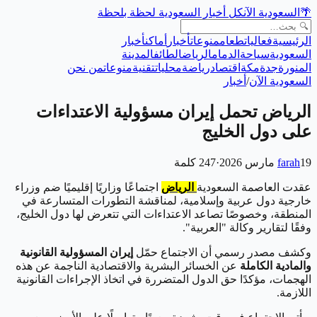
🌴
السعودية الآن
كل أخبار السعودية لحظة بلحظة
الرئيسية
فعاليات
طعام
منوعات
أخبار
أماكن
أخبار
السعودية
سياحة
الدمام
الرياض
الطائف
المدينة
المنورة
جدة
مكة
اقتصاد
رياضة
محليات
تقنية
منوعات
من نحن
السعودية الآن
/
أخبار
الرياض تحمل إيران مسؤولية الاعتداءات
على دول الخليج
19 مارس 2026
farah
·
247
كلمة
عقدت العاصمة السعودية
الرياض
اجتماعًا وزاريًا إقليميًا ضم وزراء
خارجية دول عربية وإسلامية، لمناقشة التطورات المتسارعة في
المنطقة، وخصوصًا تصاعد الاعتداءات التي تتعرض لها دول الخليج،
وفقًا لتقارير وكالة "العربية".
وكشف مصدر رسمي أن الاجتماع حمّل
إيران المسؤولية القانونية
والمادية الكاملة
عن الخسائر البشرية والاقتصادية الناجمة عن هذه
الهجمات، مؤكدًا حق الدول المتضررة في اتخاذ الإجراءات القانونية
اللازمة.