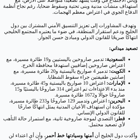
ويأتي الاجتماع في وقت يشهد تصعيدًا متواصلًا على الأرض، مع
استهداف منشآت مدنية وبنى تحتية وسقوط ضحايا، رغم نجاح أنظمة
الدفاع الجوي في اعتراض معظم الهجمات.
وتهدف المشاورات إلى تعزيز التنسيق الأمني المشترك بين دول
الخليج ودعم استقرار المنطقة، في ضوء ما يعتبره المجتمع الخليجي
انتهاكًا صريحًا للقانون الدولي ومبادئ حسن الجوار.
تصعيد ميداني:
السعودية:
تدمير صاروخين باليستيين و19 طائرة مسيرة، مع
اعتراض صاروخين إضافيين استهدفا محافظة الخرج.
الكويت:
تدمير 4 صواريخ باليستية و20 طائرة مسيرة، مع
إصابتين طفيفتين جراء سقوط الشظايا.
الإمارات:
اعتراض 10 صواريخ باليستية و45 طائرة مسيرة،
منذ بدء الاعتداءات تم اعتراض 314 صاروخًا باليستيًا و15
صاروخًا جوالًا و1672 طائرة مسيرة.
البحرين:
اعتراض وتدمير 129 صاروخًا و233 طائرة مسيرة،
مؤكدة أن استهداف الأعيان المدنية يمثل انتهاكًا صارخًا
للقانون الدولي الإنساني.
قطر:
التصدي لموجة صاروخية ثانية، مع استمرار حالة التأهب
لأي تصعيد محتمل.
وأكدت دول الخليج أن
أمنها وسيادتها خط أحمر
، وأن أي اعتداء لن