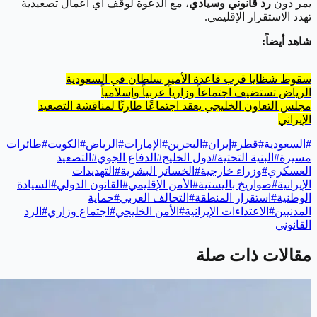
يمر دون
رد قانوني وسيادي
، مع الدعوة لوقف أي أعمال تصعيدية
تهدد الاستقرار الإقليمي.
شاهد أيضاً:
سقوط شظايا قرب قاعدة الأمير سلطان في السعودية
الرياض تستضيف اجتماعاً وزارياً عربياً وإسلامياً
مجلس التعاون الخليجي يعقد اجتماعًا طارئًا لمناقشة التصعيد
الإيراني
#
السعودية
#
قطر
#
إيران
#
البحرين
#
الإمارات
#
الرياض
#
الكويت
#
طائرات
مسيرة
#
البنية التحتية
#
دول الخليج
#
الدفاع الجوي
#
التصعيد
العسكري
#
وزراء خارجية
#
الخسائر البشرية
#
التهديدات
الإيرانية
#
صواريخ باليستية
#
الأمن الإقليمي
#
القانون الدولي
#
السيادة
الوطنية
#
استقرار المنطقة
#
التحالف العربي
#
حماية
المدنيين
#
الاعتداءات الإيرانية
#
الأمن الخليجي
#
اجتماع وزاري
#
الرد
القانوني
مقالات ذات صلة