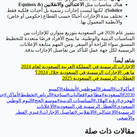
هناك مناسبات مثل
الاعتدالين والانقلابين (Equinox &
Solstice)
، لكنها ليست إجازات رسمية بل أحداث فلكية فقط.
تختلف مدة الإجازات أحيانًا حسب القطاع (حكومي أو خاص)
والأنظمة المعمول بها.
يتميز عام 2026 في السعودية بتوزيع متوازن للإجازات بين
المناسبات الدينية والوطنية، ما يمنح الأفراد فرصًا متعددة للتخطيط
المسبق سواء للراحة أو السفر. ومن المهم متابعة الإعلانات
الرسمية لكل جهة عمل للتأكد من تفاصيل الإجازات بدقة.
شاهد أيضاً:
الإجازات الرسمية في المملكة العربية السعودية لعام 2024
ما هي الإجازات الرسمية في السعودية خلال 2024؟
العطلات الرسمية في السعودية 2025
#
مأكولات
#
السفر
#
الموظفين
#
أنشطة
#
إكسبو
2030
#
السعودية
#
مطاعم
#
فعاليات
#
سياحة
#
الرياض
#
تخطيط
#
أماكن
#
جد
الهجري
#
رؤية الهلال
#
المناسبات الدينية
#
موسم الحج
#
اليوم الوطني
السعودي
#
العطل الرسمية في السعودية
#
الإعلانات
الرسمية
#
الاعتدالين
#
الانقلابين
#
تفاصيل الإجازات
#
عيدي الفطر
والأضحى
مقالات ذات صلة