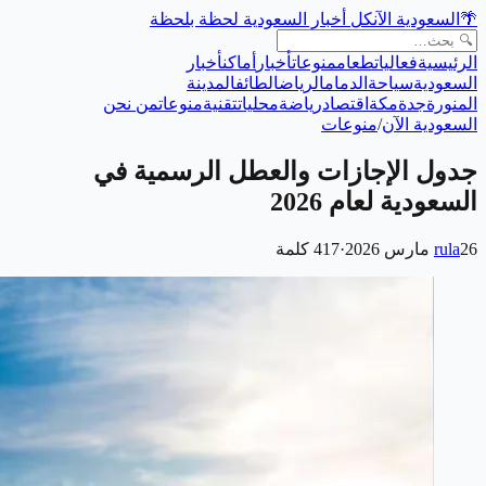
🌴
السعودية الآن
كل أخبار السعودية لحظة بلحظة
الرئيسية
فعاليات
طعام
منوعات
أخبار
أماكن
أخبار
السعودية
سياحة
الدمام
الرياض
الطائف
المدينة
المنورة
جدة
مكة
اقتصاد
رياضة
محليات
تقنية
منوعات
من نحن
السعودية الآن
/
منوعات
جدول الإجازات والعطل الرسمية في
السعودية لعام 2026
26 مارس 2026
rula
·
417
كلمة