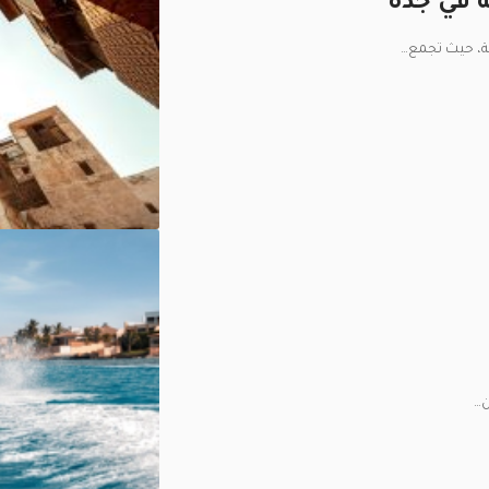
ية، حيث تجمع
…
ن
…