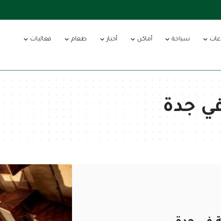
عات
سياحة
أماكن
أخبار
طعام
فعاليات
في جدة