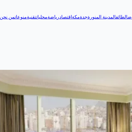
اض
الطائف
المدينة المنورة
جدة
مكة
اقتصاد
رياضة
محليات
تقنية
منوعات
من نحن