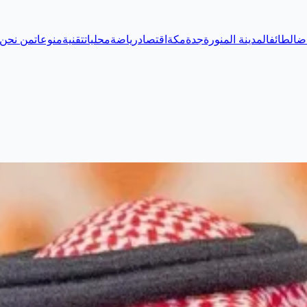
اض
الطائف
المدينة المنورة
جدة
مكة
اقتصاد
رياضة
محليات
تقنية
منوعات
من نحن