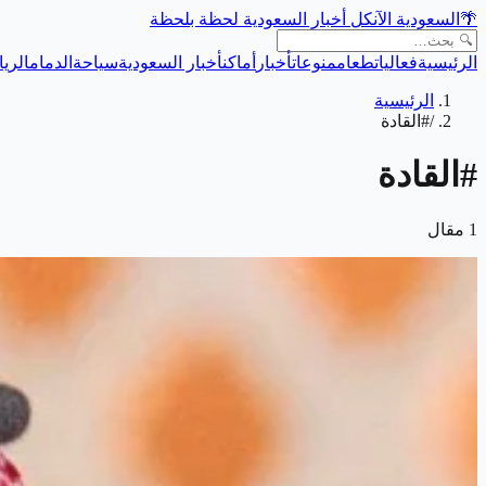
🌴
السعودية الآن
كل أخبار السعودية لحظة بلحظة
الرئيسية
فعاليات
طعام
منوعات
أخبار
أماكن
أخبار السعودية
سياحة
الدمام
الري
الرئيسية
/
#القادة
#
القادة
1
مقال