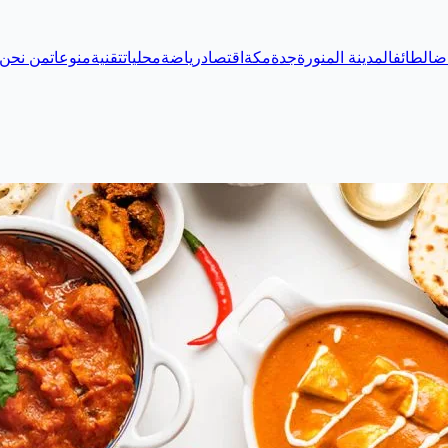
اض
الطائف
المدينة المنورة
جدة
مكة
اقتصاد
رياضة
محليات
تقنية
منوعات
من نحن