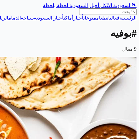
🌴
السعودية الآن
كل أخبار السعودية لحظة بلحظة
الرئيسية
فعاليات
طعام
منوعات
أخبار
أماكن
أخبار السعودية
سياحة
الدمام
الري
#
بوفيه
9
مقال