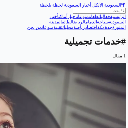
🌴
السعودية الآن
كل أخبار السعودية لحظة بلحظة
الرئيسية
فعاليات
طعام
منوعات
أخبار
أماكن
أخبار
السعودية
سياحة
الدمام
الرياض
الطائف
المدينة
المنورة
جدة
مكة
اقتصاد
رياضة
محليات
تقنية
منوعات
من نحن
#
خدمات تجميلية
1
مقال