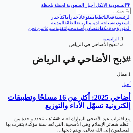
🌴
السعودية الآن
كل أخبار السعودية لحظة بلحظة
الرئيسية
فعاليات
طعام
منوعات
أخبار
أماكن
أخبار
السعودية
سياحة
الدمام
الرياض
الطائف
المدينة
المنورة
جدة
مكة
اقتصاد
رياضة
محليات
تقنية
منوعات
من نحن
الرئيسية
/
#ذبح الأضاحي في الرياض
#
ذبح الأضاحي في الرياض
1
مقال
أخبار
أضاحي 2025: أكثر من 16 مسلخًا وتطبيقات
إلكترونية تسهّل الأداء والتوزيع
مع اقتراب عيد الأضحى المبارك لعام 1446هـ، تتجدد واحدة من
أعظم شعائر الإسلام وهي الأضحية، التي تُعد سنة مؤكدة يتقرب بها
المسلمون إلى الله تعالى، ويتم ذبحها…