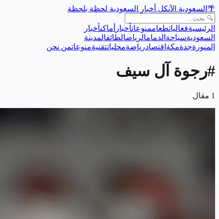
🌴
السعودية الآن
كل أخبار السعودية لحظة بلحظة
الرئيسية
فعاليات
طعام
منوعات
أخبار
أماكن
أخبار
السعودية
سياحة
الدمام
الرياض
الطائف
المدينة
المنورة
جدة
مكة
اقتصاد
رياضة
محليات
تقنية
منوعات
من نحن
#
رجوة آل سيف
1
مقال