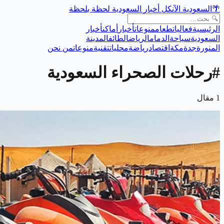
🌴
السعودية الآن
كل أخبار السعودية لحظة بلحظة
الرئيسية
فعاليات
طعام
منوعات
أخبار
أماكن
أخبار
السعودية
سياحة
الدمام
الرياض
الطائف
المدينة
المنورة
جدة
مكة
اقتصاد
رياضة
محليات
تقنية
منوعات
من نحن
#
رحلات الصحراء السعودية
1
مقال