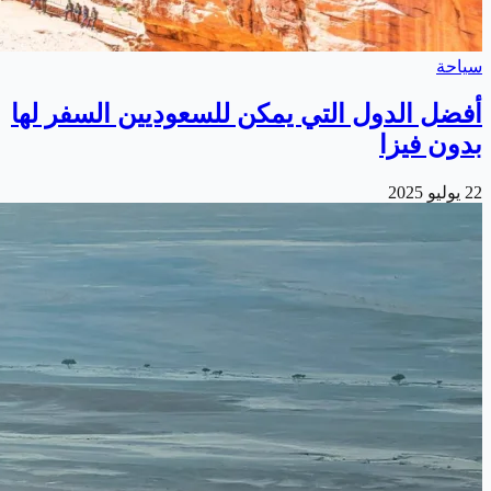
سياحة
أفضل الدول التي يمكن للسعوديين السفر لها
بدون فيزا
22 يوليو 2025