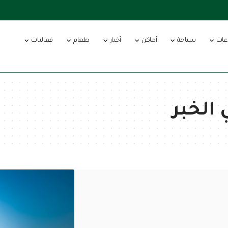
عات
سياحة
أماكن
أخبار
طعام
فعاليات
 الخبر