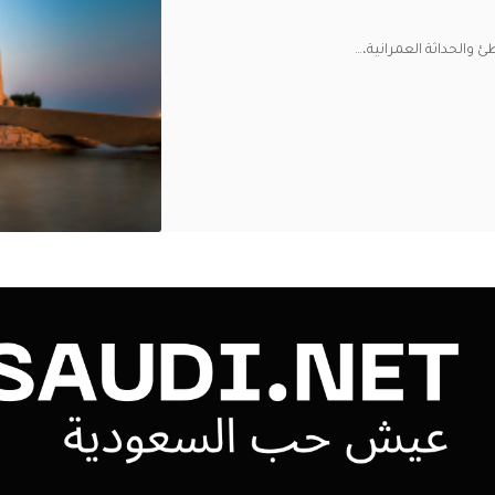
ئ والحداثة العمرانية،
…