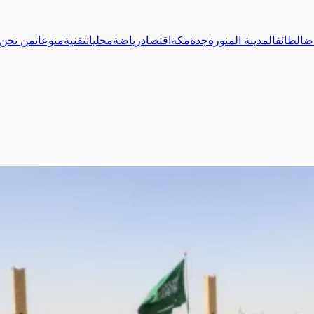
اض
الطائف
المدينة المنورة
جدة
مكة
اقتصاد
رياضة
محليات
تقنية
منوعات
من نحن