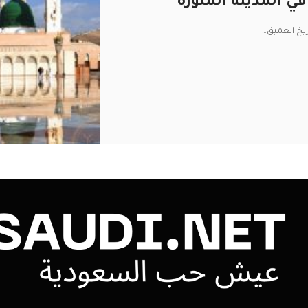
ريخ العميق
…