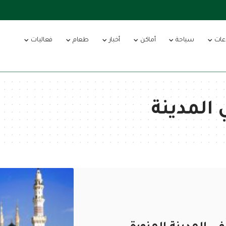
عات
سياحة
أماكن
أخبار
طعام
فعاليات
المدينة