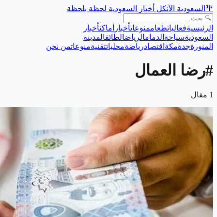
🌴
السعودية الآن
كل أخبار السعودية لحظة بلحظة
الرئيسية
فعاليات
طعام
منوعات
أخبار
أماكن
أخبار
السعودية
سياحة
الدمام
الرياض
الطائف
المدينة
المنورة
جدة
مكة
اقتصاد
رياضة
محليات
تقنية
منوعات
من نحن
#
رضا العمال
1
مقال