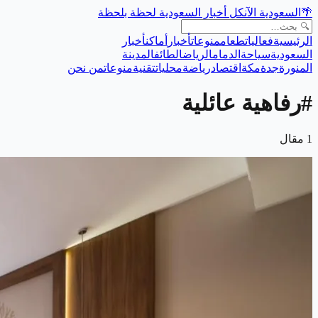
🌴
السعودية الآن
كل أخبار السعودية لحظة بلحظة
الرئيسية
فعاليات
طعام
منوعات
أخبار
أماكن
أخبار
السعودية
سياحة
الدمام
الرياض
الطائف
المدينة
المنورة
جدة
مكة
اقتصاد
رياضة
محليات
تقنية
منوعات
من نحن
#
رفاهية عائلية
1
مقال