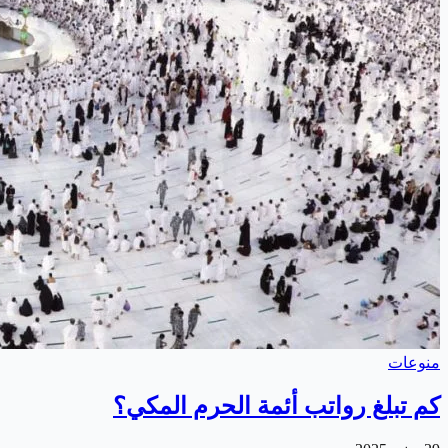
منوعات
كم تبلغ رواتب أئمة الحرم المكي؟