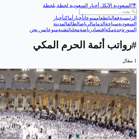
🌴
السعودية الآن
كل أخبار السعودية لحظة بلحظة
الرئيسية
فعاليات
طعام
منوعات
أخبار
أماكن
أخبار
السعودية
سياحة
الدمام
الرياض
الطائف
المدينة
المنورة
جدة
مكة
اقتصاد
رياضة
محليات
تقنية
منوعات
من نحن
#
رواتب أئمة الحرم المكي
1
مقال