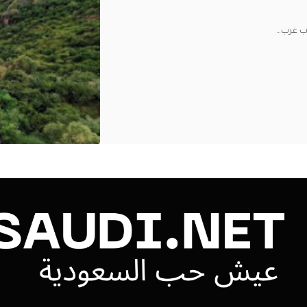
وب غرب
…