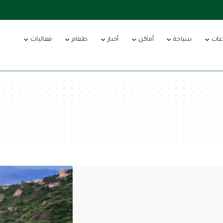
عات
سياحة
أماكن
أخبار
طعام
فعاليات