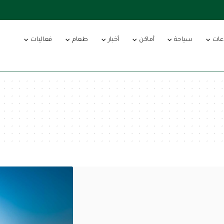
عات
سياحة
أماكن
أخبار
طعام
فعاليات