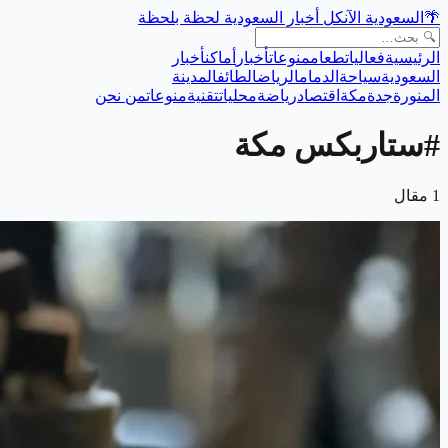
🌴
السعودية الآن
كل أخبار السعودية لحظة بلحظة
الرئيسية
فعاليات
طعام
منوعات
أخبار
أماكن
أخبار
السعودية
سياحة
الدمام
الرياض
الطائف
المدينة
المنورة
جدة
مكة
اقتصاد
رياضة
محليات
تقنية
منوعات
من نحن
#
ستاربكس مكة
1
مقال