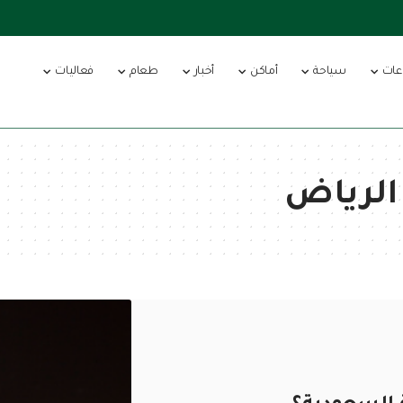
عات
سياحة
أماكن
أخبار
طعام
فعاليات
الرياض