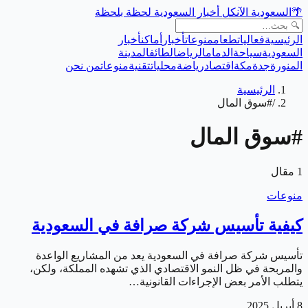
🌴
السعودية الآن
كل أخبار السعودية لحظة بلحظة
الرئيسية
فعاليات
طعام
منوعات
أخبار
أماكن
أخبار
السعودية
سياحة
الدمام
الرياض
الطائف
المدينة
المنورة
جدة
مكة
اقتصاد
رياضة
محليات
تقنية
منوعات
من نحن
الرئيسية
/
#سوق المال
#
سوق المال
1
مقال
منوعات
كيفية تأسيس شركة صرافة في السعودية
تأسيس شركة صرافة في السعودية يعد من المشاريع الواعدة
والمربحة في ظل النمو الاقتصادي الذي تشهده المملكة، ولكن،
يتطلب الأمر بعض الإجراءات القانونية…
8 أبريل 2025