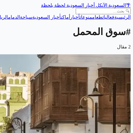
🌴
السعودية الآن
كل أخبار السعودية لحظة بلحظة
الرئيسية
فعاليات
طعام
منوعات
أخبار
أماكن
أخبار السعودية
سياحة
الدمام
الري
#
سوق المحمل
2
مقال