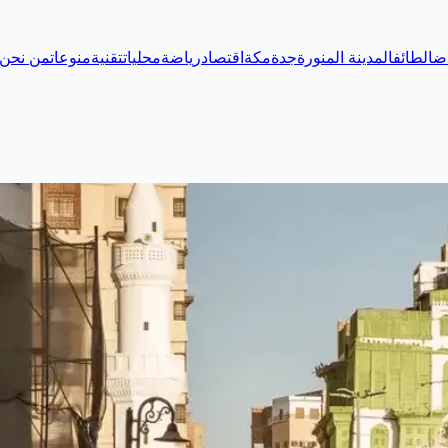
اض
الطائف
المدينة المنورة
جدة
مكة
اقتصاد
رياضة
محليات
تقنية
منوعات
من نحن