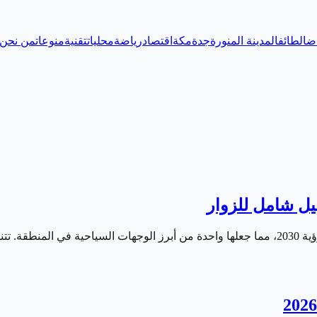
اض
الطائف
المدينة المنورة
جدة
مكة
اقتصاد
رياضة
محليات
تقنية
منوعات
من نحن
لأماكن…