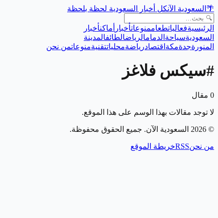
🌴
السعودية الآن
كل أخبار السعودية لحظة بلحظة
الرئيسية
فعاليات
طعام
منوعات
أخبار
أماكن
أخبار
السعودية
سياحة
الدمام
الرياض
الطائف
المدينة
المنورة
جدة
مكة
اقتصاد
رياضة
محليات
تقنية
منوعات
من نحن
#
سيكس فلاغز
0
مقال
لا توجد مقالات بهذا الوسم على هذا الموقع.
©
2026
السعودية الآن
. جميع الحقوق محفوظة.
من نحن
RSS
خريطة الموقع