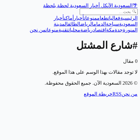
🌴
السعودية الآن
كل أخبار السعودية لحظة بلحظة
الرئيسية
فعاليات
طعام
منوعات
أخبار
أماكن
أخبار
السعودية
سياحة
الدمام
الرياض
الطائف
المدينة
المنورة
جدة
مكة
اقتصاد
رياضة
محليات
تقنية
منوعات
من نحن
#
شارع المشتل
0
مقال
لا توجد مقالات بهذا الوسم على هذا الموقع.
©
2026
السعودية الآن
. جميع الحقوق محفوظة.
من نحن
RSS
خريطة الموقع