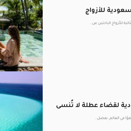
عودية للأزواج
لية للأزواج الباحثين عن
…
ية لقضاء عطلة لا تُنسى
وًا في العالم، بفضل
…