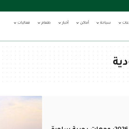
عات
سياحة
أماكن
أخبار
طعام
فعاليات
ية