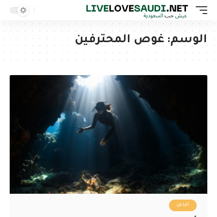
الوسم:
غوص المحترفين
أماكن