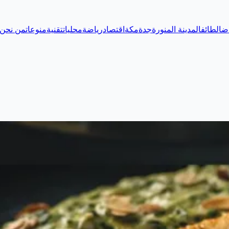
اض
الطائف
المدينة المنورة
جدة
مكة
اقتصاد
رياضة
محليات
تقنية
منوعات
من نحن