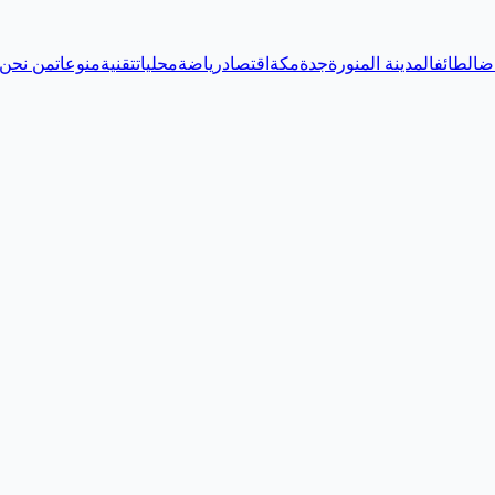
اض
الطائف
المدينة المنورة
جدة
مكة
اقتصاد
رياضة
محليات
تقنية
منوعات
من نحن