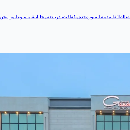
اض
الطائف
المدينة المنورة
جدة
مكة
اقتصاد
رياضة
محليات
تقنية
منوعات
من نحن