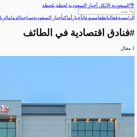
🌴
السعودية الآن
كل أخبار السعودية لحظة بلحظة
الرئيسية
فعاليات
طعام
منوعات
أخبار
أماكن
أخبار السعودية
سياحة
الدمام
الري
#
فنادق اقتصادية في الطائف
1
مقال