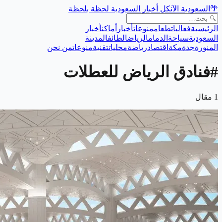
🌴
السعودية الآن
كل أخبار السعودية لحظة بلحظة
الرئيسية
فعاليات
طعام
منوعات
أخبار
أماكن
أخبار
السعودية
سياحة
الدمام
الرياض
الطائف
المدينة
المنورة
جدة
مكة
اقتصاد
رياضة
محليات
تقنية
منوعات
من نحن
#
فنادق الرياض للعطلات
1
مقال