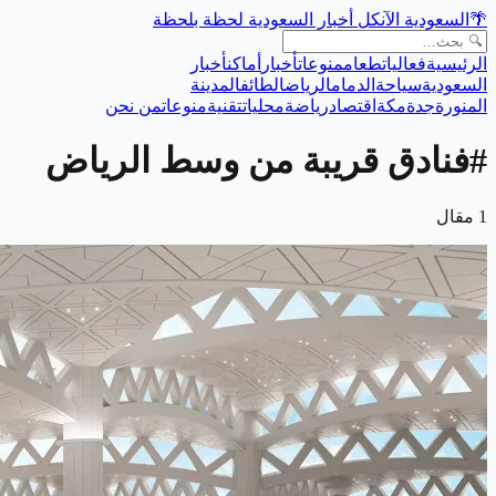
🌴
السعودية الآن
كل أخبار السعودية لحظة بلحظة
الرئيسية
فعاليات
طعام
منوعات
أخبار
أماكن
أخبار
السعودية
سياحة
الدمام
الرياض
الطائف
المدينة
المنورة
جدة
مكة
اقتصاد
رياضة
محليات
تقنية
منوعات
من نحن
#
فنادق قريبة من وسط الرياض
1
مقال